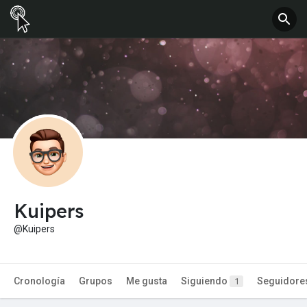
Kuipers
@Kuipers
Cronología
Grupos
Me gusta
Siguiendo
Seguidore
1