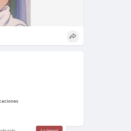
caciones
nde más
¡Lo tengo!