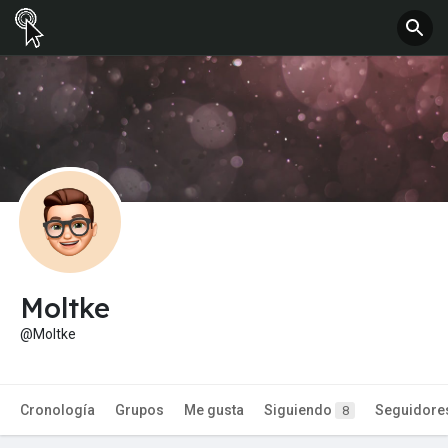
Moltke
@Moltke
Cronología
Grupos
Me gusta
Siguiendo
Seguidore
8