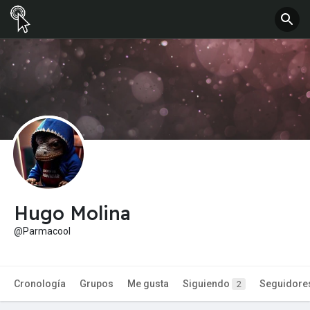
Hugo Molina
@Parmacool
Cronología
Grupos
Me gusta
Siguiendo
Seguidore
2