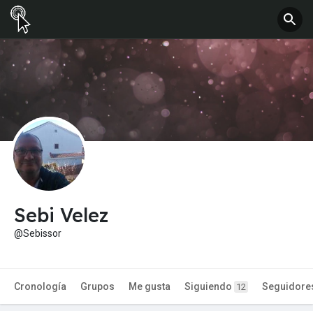
Sebi Velez
@Sebissor
Cronología
Grupos
Me gusta
Siguiendo
Seguidore
12