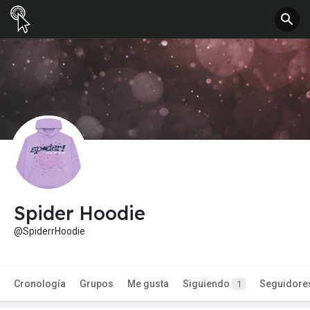
Spider Hoodie
@SpiderrHoodie
Cronología
Grupos
Me gusta
Siguiendo
Seguidore
1