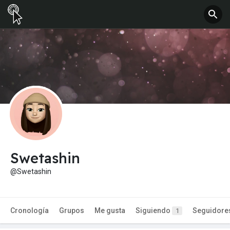
Swetashin
@Swetashin
Cronología
Grupos
Me gusta
Siguiendo
Seguidore
1