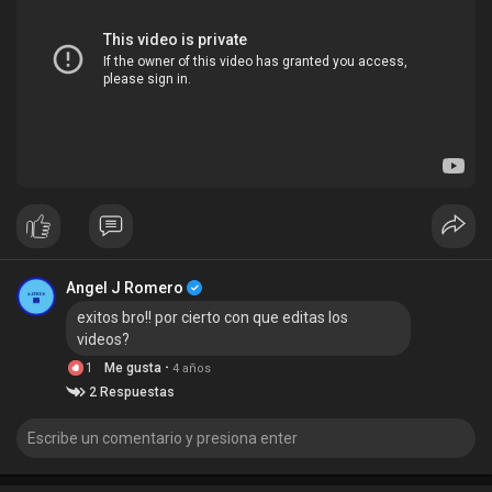
Angel J Romero
exitos bro!! por cierto con que editas los
videos?
·
1
Me gusta
4 años
2 Respuestas