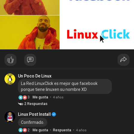
Un Poco De Linux
La Red LinuxClick es mejor que facebook
porque tiene linuxen su nombre XD
·
3
Me gusta
4 años
2 Respuestas
Linux Post Install
Confirmado.
·
·
2
Me gusta
Respuesta
4 años