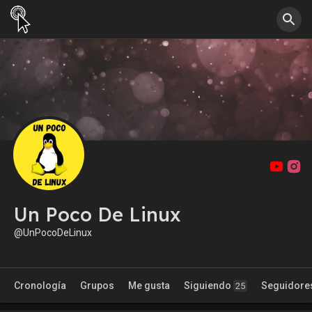
Un Poco De Linux
@UnPocoDeLinux
Cronología
Grupos
Me gusta
Siguiendo
Seguidore
25