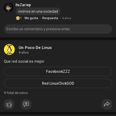
ItsZariep
vivimos en una sociedad
·
·
1
Me gusta
Respuesta
4 años
Un Poco De Linux
4 años
Que red social es mejor
FacebookZZZ
Red LinuxClickGOD
9
Total de votos