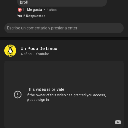
bro!!
·
1
Me gusta
4 años
2 Respuestas
Un Poco De Linux
4 años
·
Youtube