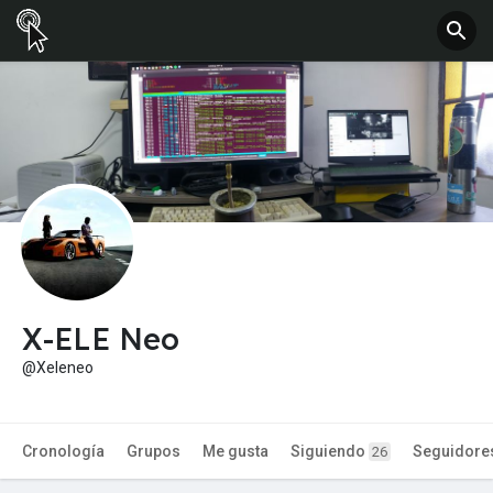
X-ELE Neo
@Xeleneo
Cronología
Grupos
Me gusta
Siguiendo
Seguidore
26