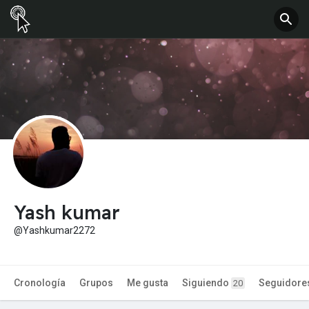
Yash kumar
@Yashkumar2272
Cronología
Grupos
Me gusta
Siguiendo
Seguidore
20