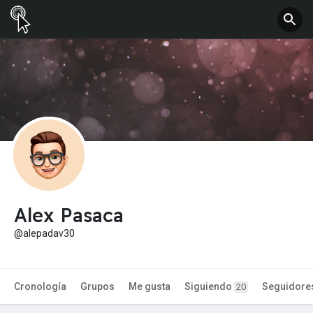
Alex Pasaca
@alepadav30
Cronología
Grupos
Me gusta
Siguiendo
Seguidore
20