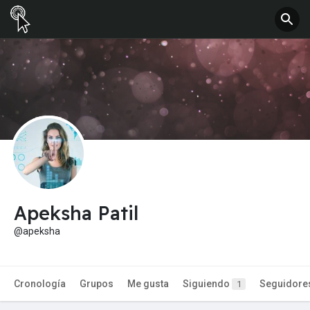
Apeksha Patil
@apeksha
Cronología
Grupos
Me gusta
Siguiendo
Seguidore
1