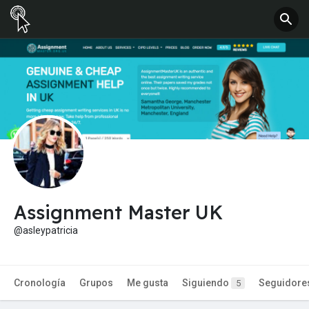
Assignment Master UK
@asleypatricia
Cronología
Grupos
Me gusta
Siguiendo
Seguidore
5