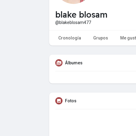
blake blosam
@blakeblosam477
Cronología
Grupos
Me gus
Álbumes
Fotos