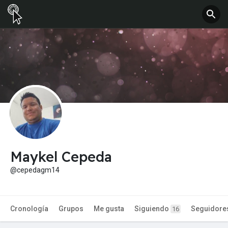
Maykel Cepeda
@cepedagm14
Cronología
Grupos
Me gusta
Siguiendo
Seguidore
16