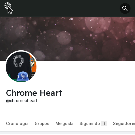
Chrome Heart
@chromebheart
Cronología
Grupos
Me gusta
Siguiendo
Seguidore
1