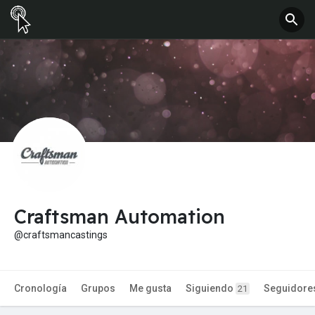
Craftsman Automation
@craftsmancastings
Cronología
Grupos
Me gusta
Siguiendo
Seguidore
21