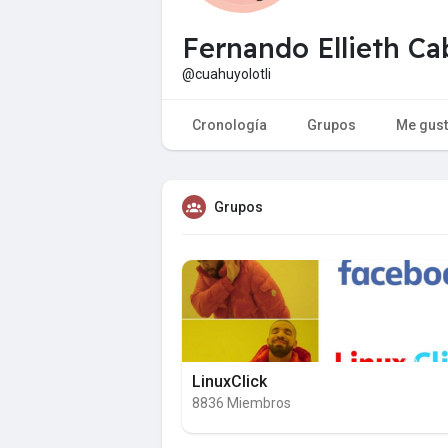
Fernando Ellieth Ca
@cuahuyolotli
Cronología
Grupos
Me gus
Grupos
LinuxClick
8836 Miembros