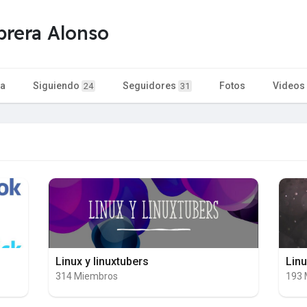
brera Alonso
ta
Siguiendo
Seguidores
Fotos
Videos
24
31
Linux y linuxtubers
Lin
314 Miembros
193 