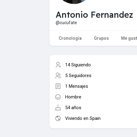
Antonio Fernandez
@cucufate
Cronología
Grupos
Me gus
14 Siguiendo
5 Seguidores
1 Mensajes
Hombre
54 años
Viviendo en Spain