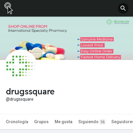
drugssquare
@drugssquare
Cronología
Grupos
Me gusta
Siguiendo
Seguidore
16