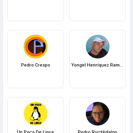
Pedro Crespo
Yongel Henríquez Ramos
Un Poco De Linux
Pedro RuizHidalgo