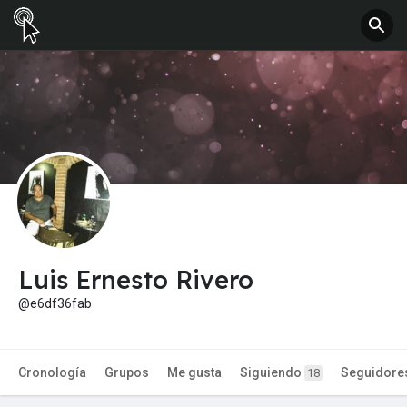
Luis Ernesto Rivero
@e6df36fab
Cronología
Grupos
Me gusta
Siguiendo
Seguidore
18