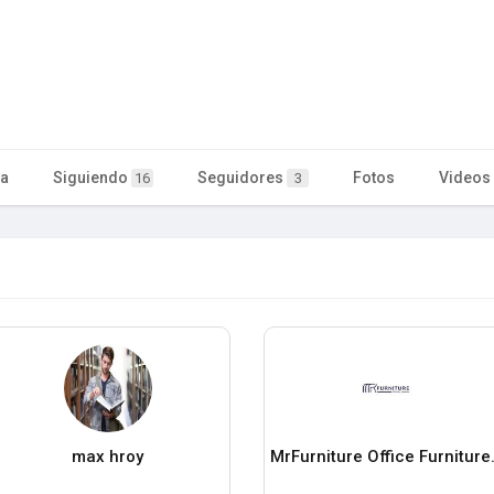
ta
Siguiendo
Seguidores
Fotos
Videos
16
3
max hroy
MrFurnitur