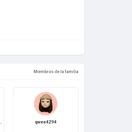
Miembros de la familia
e Office Furniture Dubai
qwee4294