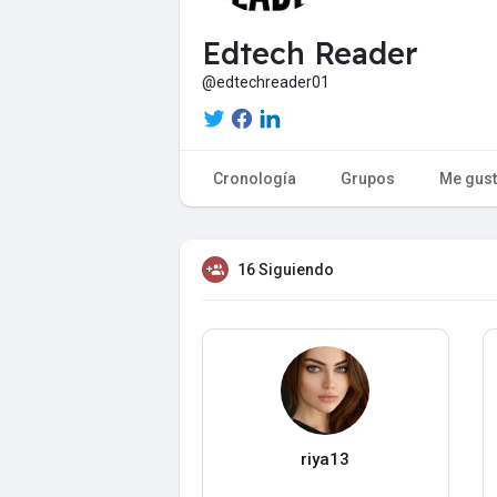
Edtech Reader
@edtechreader01
Cronología
Grupos
Me gus
16 Siguiendo
riya13