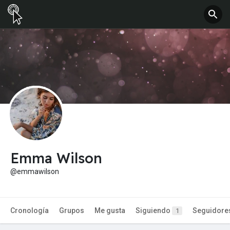
Emma Wilson
@emmawilson
Cronología
Grupos
Me gusta
Siguiendo
Seguidore
1