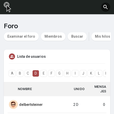
Foro
Examinar el foro
Miembros
Buscar
Mis hilos
Lista de usuarios
A
B
C
D
E
F
G
H
I
J
K
L
M
MENSA
NOMBRE
UNIDO
JES
delbertsteiner
2 D
0