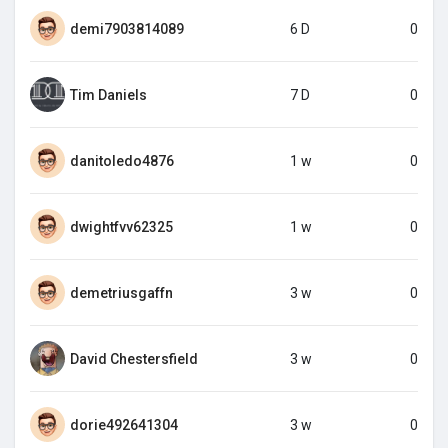
demi7903814089
6 D
0
Tim Daniels
7 D
0
danitoledo4876
1 w
0
dwightfvv62325
1 w
0
demetriusgaffn
3 w
0
David Chestersfield
3 w
0
dorie492641304
3 w
0