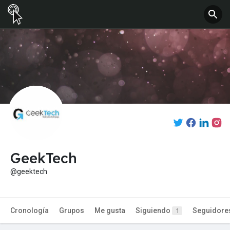
GeekTech
@geektech
Cronología
Grupos
Me gusta
Siguiendo
Seguidore
1