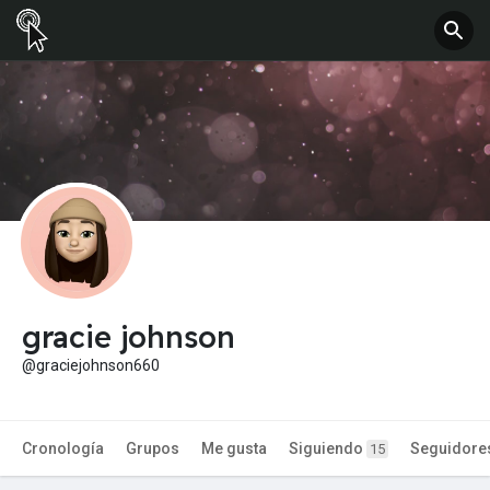
gracie johnson
@graciejohnson660
Cronología
Grupos
Me gusta
Siguiendo
Seguidore
15