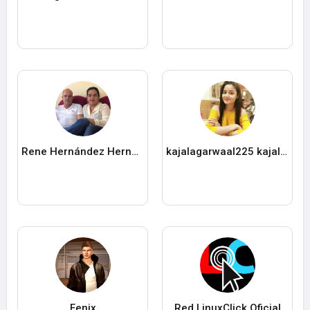
Rene Hernández Hernández
kajalagarwaal225 kajalagarwaal
Fenix
Red LinuxClick Oficial