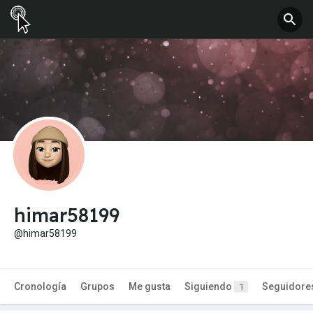
himar58199
@himar58199
Cronología
Grupos
Me gusta
Siguiendo
Seguidore
1