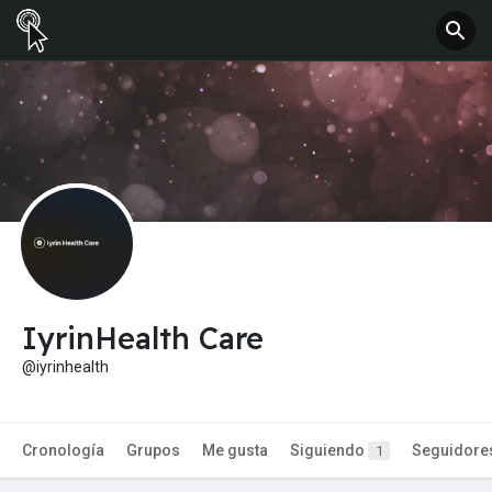
IyrinHealth Care
@iyrinhealth
Cronología
Grupos
Me gusta
Siguiendo
Seguidore
1