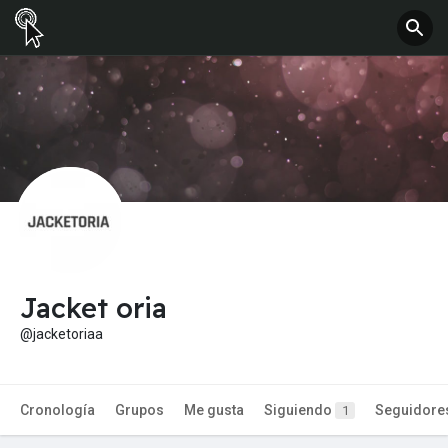
Jacket oria
@jacketoriaa
Cronología
Grupos
Me gusta
Siguiendo
Seguidore
1