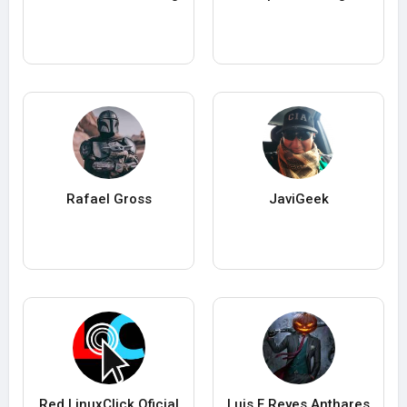
Rafael Gross
JaviGeek
Red LinuxClick Oficial
Luis F Reyes Anthares