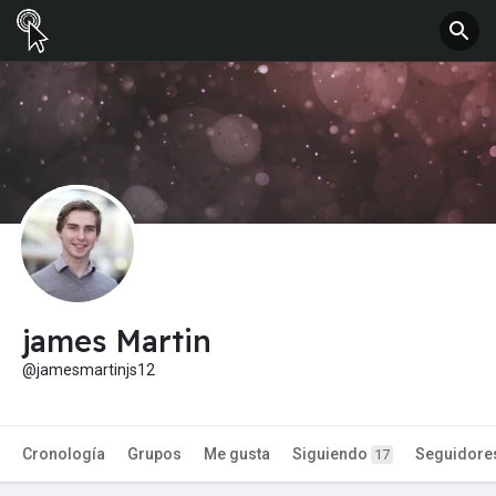
james Martin
@jamesmartinjs12
Cronología
Grupos
Me gusta
Siguiendo
Seguidore
17