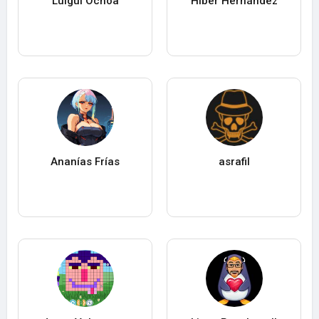
Luigui Ochoa
Hiber Hernández
Ananías Frías
asrafil