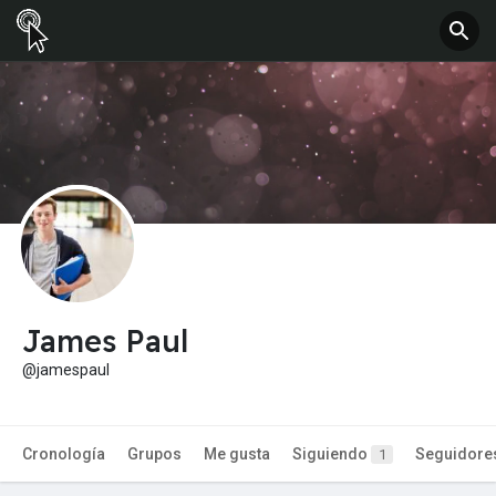
James Paul
@jamespaul
Cronología
Grupos
Me gusta
Siguiendo
Seguidore
1