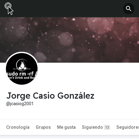
Jorge Casio González
@jcasiog2001
Cronología
Grupos
Me gusta
Siguiendo
Seguidore
13