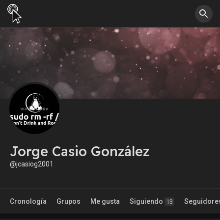
Jorge Casio González
@jcasiog2001
Cronología
Grupos
Me gusta
Siguiendo
Seguidore
13