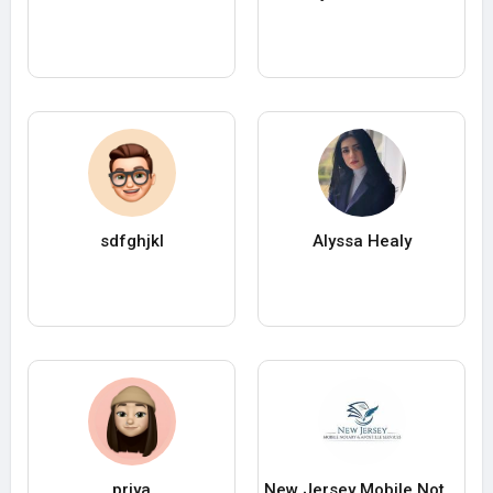
sdfghjkl
Alyssa Healy
priya
New Jersey Mobile Notary & Apostille Services