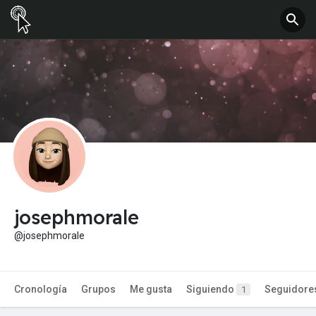
josephmorale
@josephmorale
Cronología
Grupos
Me gusta
Siguiendo
Seguidore
1