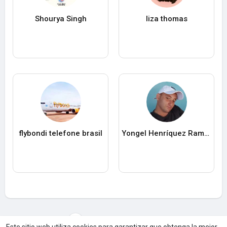
Shourya Singh
liza thomas
flybondi telefone brasil
Yongel Henríquez Ramos
Cargar máS usuarios