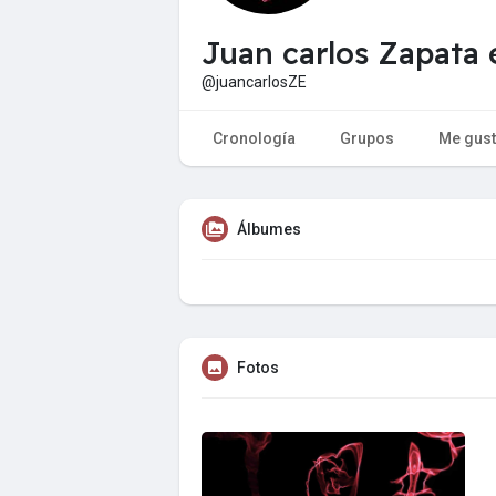
Juan carlos Zapata 
@juancarlosZE
Cronología
Grupos
Me gus
Álbumes
Fotos