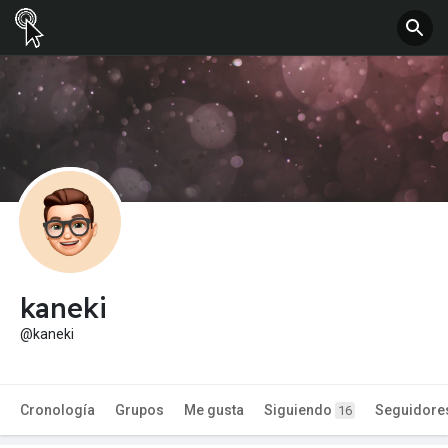
kaneki
@kaneki
Cronología
Grupos
Me gusta
Siguiendo
Seguidore
16