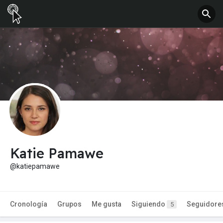
Katie Pamawe
@katiepamawe
Cronología
Grupos
Me gusta
Siguiendo
Seguidore
5