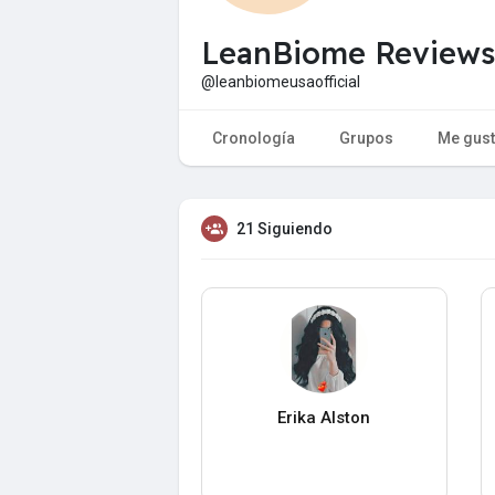
LeanBiome Reviews
@leanbiomeusaofficial
Cronología
Grupos
Me gus
21 Siguiendo
Erika Alston