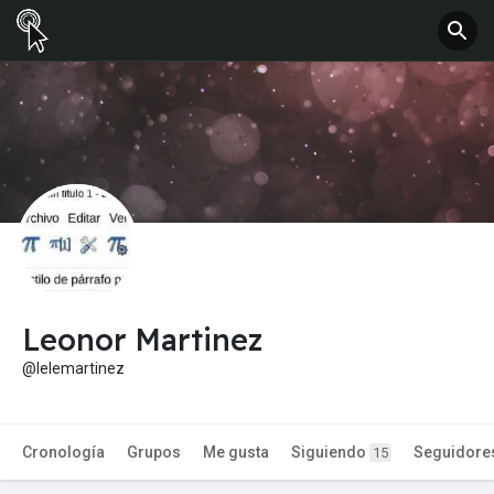
Leonor Martinez
@lelemartinez
Cronología
Grupos
Me gusta
Siguiendo
Seguidore
15