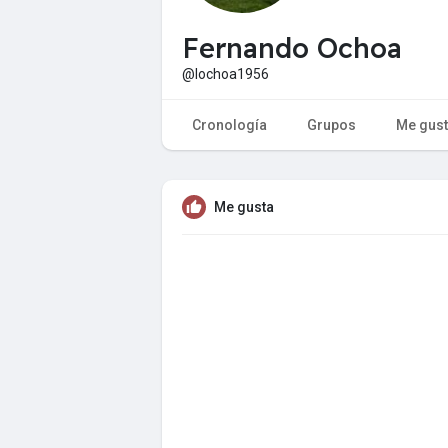
Fernando Ochoa
@lochoa1956
Cronología
Grupos
Me gus
Me gusta