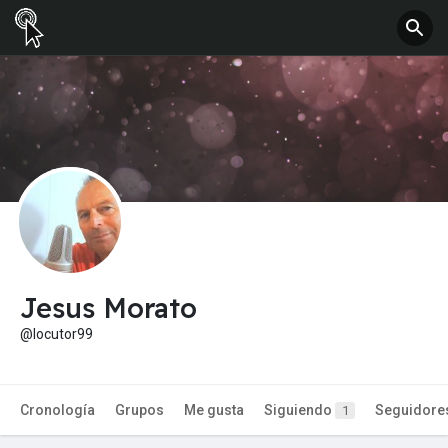
Jesus Morato
@locutor99
Cronología
Grupos
Me gusta
Siguiendo
Seguidore
1