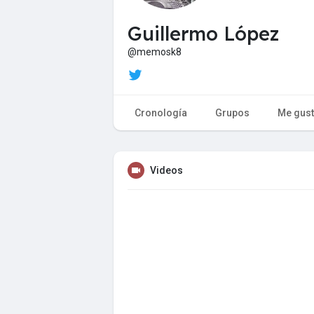
Guillermo López
@memosk8
Cronología
Grupos
Me gus
Videos