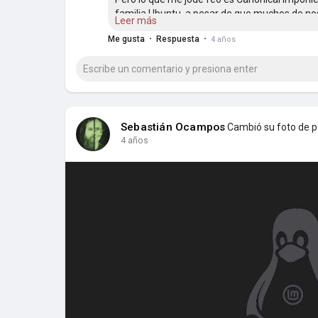
familia Ubuntu, a pesar de que muchos de no
Leer más
experimentados, no queremos usar snaps.
·
·
Me gusta
Respuesta
4 años
Debo decir que lo primero que hago después d
familia Ubuntu es borrar y purgar todas las s
paquetes faltantes con debs, y agregar reposi
mi tiempo de inicio es donde más se ha nota
recursos.
Sebastián Ocampos
Cambió su foto de pe
4 años