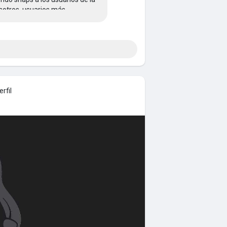
sotros, usuarios más
e instalar un sistema de la
naps, y reemplazar esos
torios si es necesario. Al menos
do ese ahorro de carga de
rfil