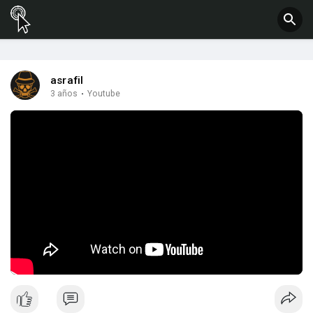
asrafil
3 años
·
Youtube