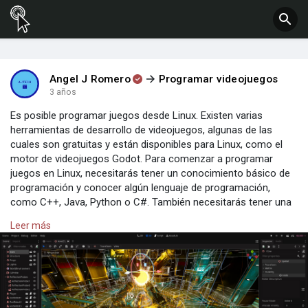
Angel J Romero
Programar videojuegos
3 años
Es posible programar juegos desde Linux. Existen varias
herramientas de desarrollo de videojuegos, algunas de las
cuales son gratuitas y están disponibles para Linux, como el
motor de videojuegos Godot. Para comenzar a programar
juegos en Linux, necesitarás tener un conocimiento básico de
programación y conocer algún lenguaje de programación,
como C++, Java, Python o C#. También necesitarás tener una
herramienta de desarrollo de videojuegos instalada en tu
Leer más
sistema. Algunas herramientas de desarrollo de videojuegos
también requieren tener ciertas bibliotecas o dependencias que
deberás instalar. Pero en general, se puede desarrollar
videojuegos utilizando una distribución de Linux, aunque puede
haber algunas limitaciones dependiendo del motor de
videojuegos o herramienta que se utilice.