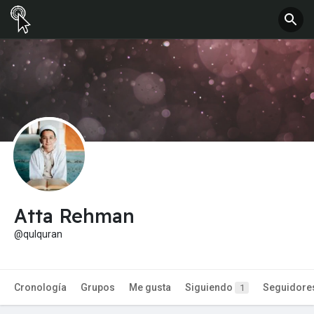
Atta Rehman
@qulquran
Cronología
Grupos
Me gusta
Siguiendo
Seguidore
1