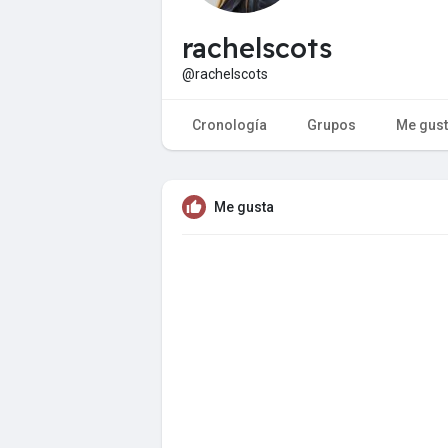
rachelscots
@rachelscots
Cronología
Grupos
Me gus
Me gusta