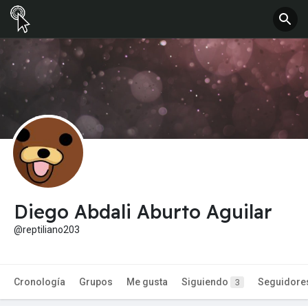
Diego Abdali Aburto Aguilar
@reptiliano203
Cronología
Grupos
Me gusta
Siguiendo
Seguidore
3