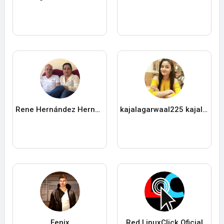
Rene Hernández Hernández
kajalagarwaal225 kajalagarwaal
Fenix
Red LinuxClick Oficial