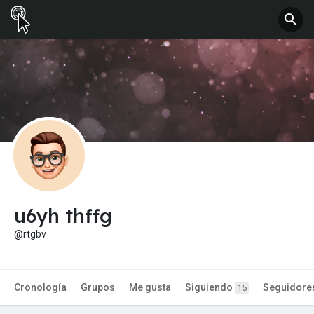
u6yh thffg
@rtgbv
Cronología
Grupos
Me gusta
Siguiendo
Seguidore
15