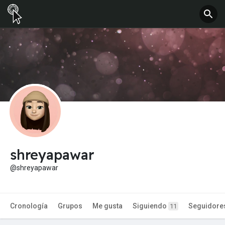
shreyapawar
@shreyapawar
Cronología
Grupos
Me gusta
Siguiendo
Seguidore
11